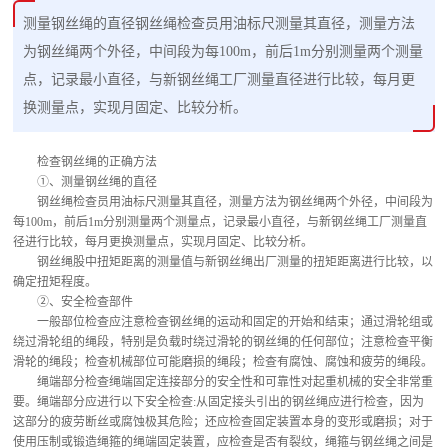
测量钢丝绳的直径钢丝绳检查员用油标尺测量其直径，测量方法
为钢丝绳两个外径，中间段为每100m，前后1m分别测量两个测量
点，记录最小直径，与新钢丝绳工厂测量直径进行比较，每月更
换测量点，实现月固定、比较分析。
检查钢丝绳的正确方法
①、测量钢丝绳的直径
钢丝绳检查员用油标尺测量其直径，测量方法为钢丝绳两个外径，中间段为
每100m，前后1m分别测量两个测量点，记录最小直径，与新钢丝绳工厂测量直
径进行比较，每月更换测量点，实现月固定、比较分析。
钢丝绳股中扭矩距离的测量值与新钢丝绳出厂测量的扭矩距离进行比较，以
确定扭矩程度。
②、安全检查部件
一般部位检查应注意检查钢丝绳的运动和固定的开始和结束；通过滑轮组或
绕过滑轮组的绳段，特别是负载时绕过滑轮的钢丝绳的任何部位；注意检查平衡
滑轮的绳段；检查机械部位可能磨损的绳段；检查有腐蚀、腐蚀和疲劳的绳段。
绳端部分检查绳端固定连接部分的安全性和可靠性对起重机械的安全非常重
要。绳端部分应进行以下安全检查:从固定接头引出的钢丝绳应进行检查，因为
这部分的疲劳断丝或腐蚀极其危险；还应检查固定装置本身的变形或磨损；对于
使用压制或锻造绳箍的绳端固定装置，应检查是否有裂纹，绳箍与钢丝绳之间是